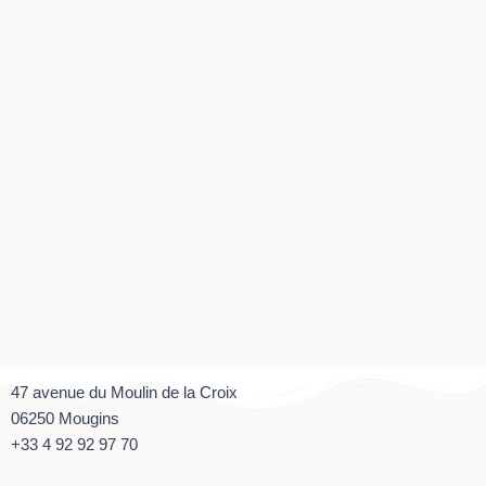
e
t
b
a
o
g
o
r
k
a
m
47 avenue du Moulin de la Croix
06250 Mougins
+33
4 92 92 97 70