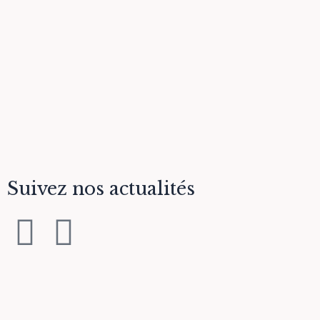
Suivez nos actualités
F
I
a
n
c
s